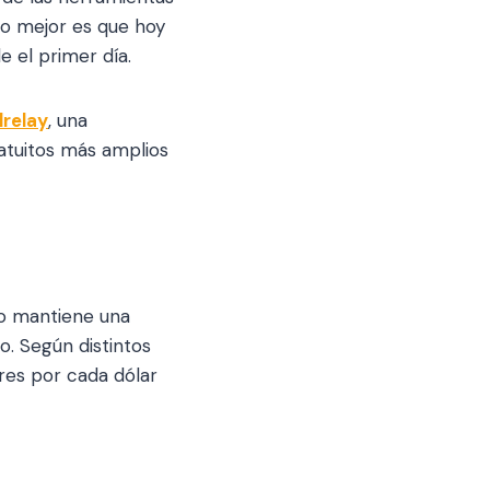
 lo mejor es que hoy
e el primer día.
lrelay
, una
atuitos más amplios
co mantiene una
no. Según distintos
res por cada dólar